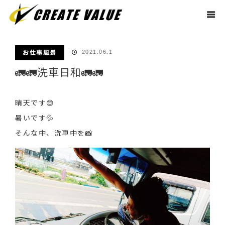
ホーム
ブログ
お仕事風景
🚛🚛洗車日和🚛🚛
お仕事風景
2021.06.1
🚛🚛洗車日和🚛🚛
晴天です😊
暑いです💦
そんな中、洗車中を📸